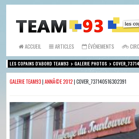
ACCUEIL
ARTICLES
ÉVÉNEMENTS
CIRC
LES COPAINS D'ABORD TEAM93
GALERIE PHOTOS
COVER_7371
GALERIE TEAM93
|
ANNÃ©E 2012
|
COVER_737140516302391