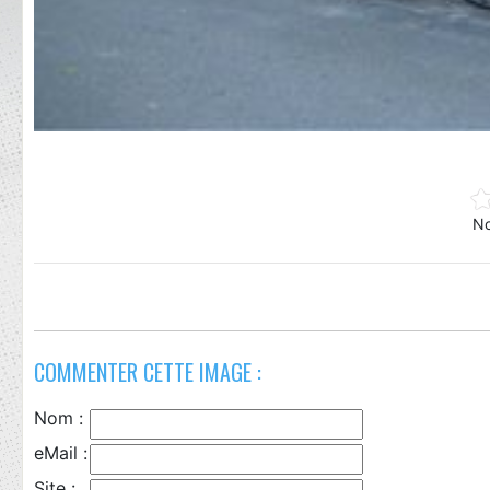
No
COMMENTER CETTE IMAGE :
Nom :
eMail :
Site :