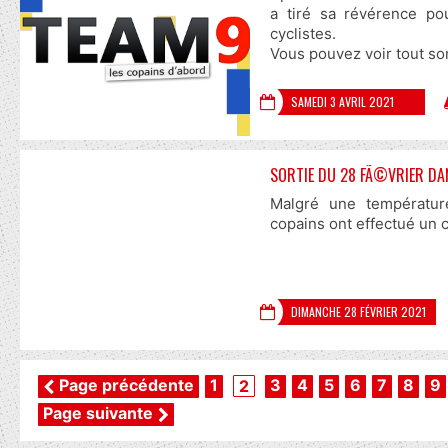
a tiré sa révérence po
cyclistes.
Vous pouvez voir tout so
SAMEDI 3 AVRIL 2021
SORTIE DU 28 FÃ©VRIER DAN
Malgré une températur
copains ont effectué un c
DIMANCHE 28 FÉVRIER 2021
Page précédente
1
3
4
5
6
7
8
9
2
Page suivante