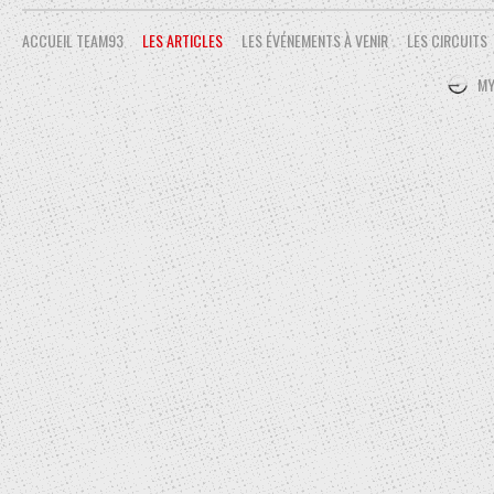
ACCUEIL TEAM93
LES ARTICLES
LES ÉVÉNEMENTS À VENIR
LES CIRCUITS
MY