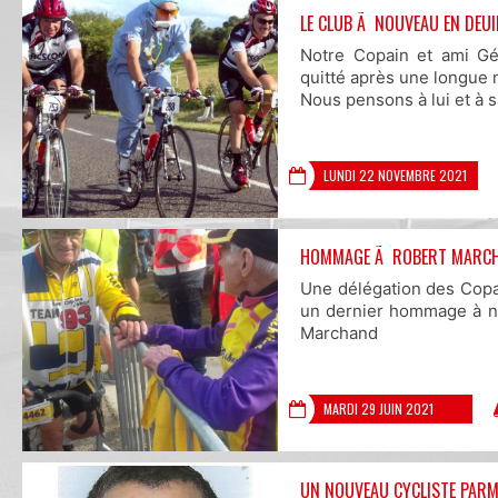
LE CLUB Ã NOUVEAU EN DEUI
Notre Copain et ami G
quitté après une longue 
Nous pensons à lui et à s
LUNDI 22 NOVEMBRE 2021
HOMMAGE Ã ROBERT MARC
Une délégation des Copa
un dernier hommage à no
Marchand
MARDI 29 JUIN 2021
UN NOUVEAU CYCLISTE PARM