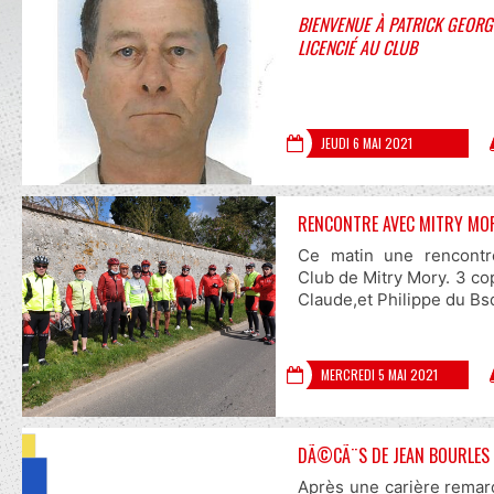
BIENVENUE À PATRICK GEOR
LICENCIÉ AU CLUB
JEUDI 6 MAI 2021
RENCONTRE AVEC MITRY MO
Ce matin une rencontr
Club de Mitry Mory. 3 cop
Claude,et Philippe du Bsd
MERCREDI 5 MAI 2021
DÃ©CÃ¨S DE JEAN BOURLES 
Après une carière remar