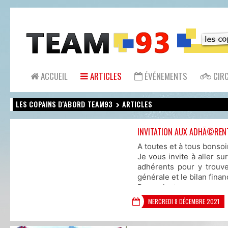
ACCUEIL
ARTICLES
ÉVÉNEMENTS
CIRC
LES COPAINS D'ABORD TEAM93
ARTICLES
INVITATION AUX ADHÃ©REN
A toutes et à tous bonsoi
Je vous invite à aller su
adhérents pour y trouv
générale et le bilan finan
Bonne lecture
Amicalement Claude
MERCREDI 8 DÉCEMBRE 2021