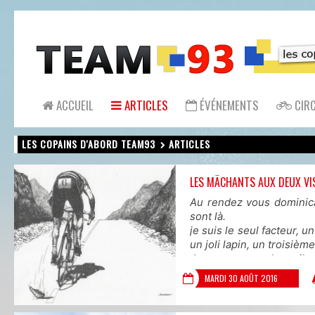
ACCUEIL
ARTICLES
ÉVÉNEMENTS
CIRC
LES COPAINS D'ABORD TEAM93
ARTICLES
LES MÃCHANTS AUX DEUX VI
Au rendez vous dominica
sont là.
je suis le seul facteur, 
un joli lapin, un troisièm
Je retourne au bercail 
peloton? ....
MARDI 30 AOÛT 2016
Mongé, st soupplet, Er
longue, la fatigue s
heureusement Cédric en