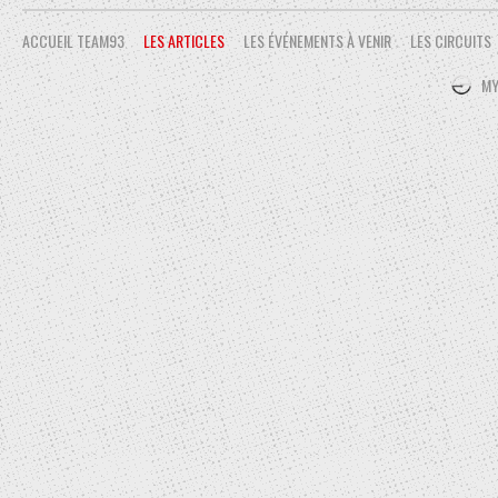
quelques victuailles r
ACCUEIL TEAM93
LES ARTICLES
LES ÉVÉNEMENTS À VENIR
sucres (Pas toujours len
LES CIRCUITS
fais-tu donc là ? Et
diététique ? A quoi bon ?
MY
pluie et le pot de rille
pas pour déjeuner ? Ah !
chemin pour le défaire
roule moins vite, on ne
loin. Les lièvres sont le
qu'il y aura toujours de 
Au Copains d'Abord, il
tortues. Moralité : Quan
ne va pas forcément m
d'Abord, il y a des liè
lièvres sont les plus no
aura toujours de la place
L'Escargot