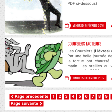
»
PDF ci-dessous)
avec l’association Les co
Ville de Tremblay-en-F
VENDREDI 5 FÉVRIER 2016
COURSIERS FACTEURS
Les Coursiers (
Lièvres
) 
Par une belle journée de
la tortue ont chaussé
matin. Les oreilles au 
gaiment du 52/12 sur 
tortue Qui a soigneusem
MARDI 15 DÉCEMBRE 2015
l'arrière de sa randonne
son mieux. Où en sont-i
pris sa douche et enfilé
prépare moralement à tir
Page précédente
1
2
3
4
5
6
7
8
9
repas diététique Que l
Page suivante
Car c'est un sportif. 
temps déploie une nappe