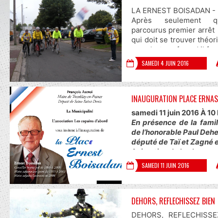
LA ERNEST BOISADAN -
Après seulement qu
parcourus premier arrêt
qui doit se trouver thé
non c’est un fuyard il fon
situation ubuesque !
SAMEDI 4 JUIN 2016
fonctionnent parfois co
Retrouvez l'intégralité 
Maurice en cliquant sur
INAUGURATION PLACE ERNA
la p
https://goo.gl/photos/
samedi 11 juin 2016 À 10
En présence de la fami
de l’honorable Paul Deh
député de Taï et Zagné e
Animation de la place
Musique et danse avec 
SAMEDI 11 JUIN 2016
Armor
Initiations sportives (pét
en présence de sportifs 
DEHORS, REFLECHISSEZ BIEN
11h20 : cocktail et dégus
12h15 : lancement de la 
DEHORS, REFLECHISSEZ 